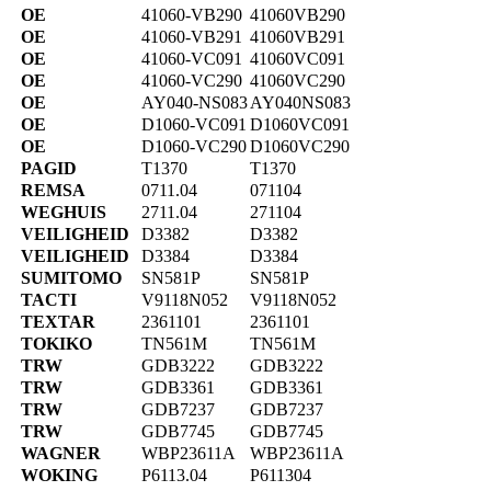
OE
41060-VB290
41060VB290
OE
41060-VB291
41060VB291
OE
41060-VC091
41060VC091
OE
41060-VC290
41060VC290
OE
AY040-NS083
AY040NS083
OE
D1060-VC091
D1060VC091
OE
D1060-VC290
D1060VC290
PAGID
T1370
T1370
REMSA
0711.04
071104
WEGHUIS
2711.04
271104
VEILIGHEID
D3382
D3382
VEILIGHEID
D3384
D3384
SUMITOMO
SN581P
SN581P
TACTI
V9118N052
V9118N052
TEXTAR
2361101
2361101
TOKIKO
TN561M
TN561M
TRW
GDB3222
GDB3222
TRW
GDB3361
GDB3361
TRW
GDB7237
GDB7237
TRW
GDB7745
GDB7745
WAGNER
WBP23611A
WBP23611A
WOKING
P6113.04
P611304