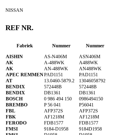
NISSAN
REF NR.
Fabriek
Nummer
Nummer
AISHIN
AS-N406M
ASN406M
AK
A-488WK
A488WK
AK
AN-488WK
AN488WK
APEC REMMEN
PAD1151
PAD1151
AT
13.0460-5879.2
13046058792
BENDIX
572448B
572448B
BENDIX
DB1361
DB1361
BOSCH
0 986 494 150
0986494150
BREMBO
P 56 041
P56041
FBL
AFP372S
AFP372S
FBK
AF1218M
AF1218M
FERODO
FDB1577
FDB1577
FMSI
9184-D1958
9184D1958
FMSI
D1958
D1958