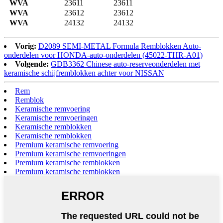
WVA
23611
23611
WVA
23612
23612
WVA
24132
24132
Vorig:
D2089 SEMI-METAL Formula Remblokken Auto-
onderdelen voor HONDA-auto-onderdelen (45022-THR-A01)
Volgende:
GDB3362 Chinese auto-reserveonderdelen met
keramische schijfremblokken achter voor NISSAN
Rem
Remblok
Keramische remvoering
Keramische remvoeringen
Keramische remblokken
Keramische remblokken
Premium keramische remvoering
Premium keramische remvoeringen
Premium keramische remblokken
Premium keramische remblokken